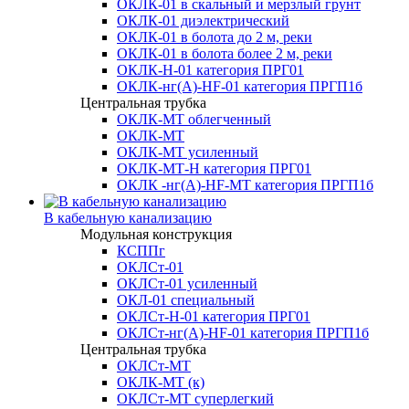
ОКЛК-01 в скальный и мерзлый грунт
ОКЛК-01 диэлектрический
ОКЛК-01 в болота до 2 м, реки
ОКЛК-01 в болота более 2 м, реки
ОКЛК-Н-01 категория ПРГ01
ОКЛК-нг(А)-HF-01 категория ПРГП1б
Центральная трубка
ОКЛК-МТ облегченный
ОКЛК-МТ
ОКЛК-МТ усиленный
ОКЛК-МТ-Н категория ПРГ01
ОКЛК -нг(А)-HF-МТ категория ПРГП1б
В кабельную канализацию
Модульная конструкция
КСППг
ОКЛСт-01
ОКЛСт-01 усиленный
ОКЛ-01 специальный
ОКЛСт-Н-01 категория ПРГ01
ОКЛСт-нг(А)-HF-01 категория ПРГП1б
Центральная трубка
ОКЛСт-МТ
ОКЛК-МТ (к)
ОКЛСт-МТ суперлегкий