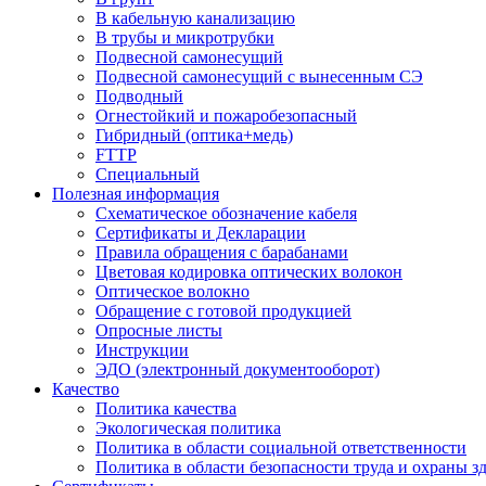
В кабельную канализацию
В трубы и микротрубки
Подвесной самонесущий
Подвесной самонесущий с вынесенным СЭ
Подводный
Огнестойкий и пожаробезопасный
Гибридный (оптика+медь)
FTTP
Специальный
Полезная информация
Схематическое обозначение кабеля
Сертификаты и Декларации
Правила обращения с барабанами
Цветовая кодировка оптических волокон
Оптическое волокно
Обращение с готовой продукцией
Опросные листы
Инструкции
ЭДО (электронный документооборот)
Качество
Политика качества
Экологическая политика
Политика в области социальной ответственности
Политика в области безопасности труда и охраны з