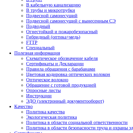
В кабельную канализацию
В трубы и микротрубки
Подвесной самонесущий
Подвесной самонесущий с вынесенным СЭ
Подводный
Огнестойкий и пожаробезопасный
Гибридный (оптика+медь)
FTTP
Специальный
Полезная информация
Схематическое обозначение кабеля
Сертификаты и Декларации
Правила обращения с барабанами
Цветовая кодировка оптических волокон
Оптическое волокно
Обращение с готовой продукцией
Опросные листы
Инструкции
ЭДО (электронный документооборот)
Качество
Политика качества
Экологическая политика
Политика в области социальной ответственности
Политика в области безопасности труда и охраны з